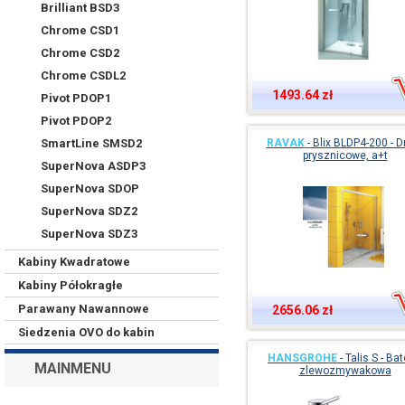
Brilliant BSD3
Chrome CSD1
Chrome CSD2
Chrome CSDL2
1493.64 zł
Pivot PDOP1
Pivot PDOP2
SmartLine SMSD2
RAVAK
-
Blix BLDP4-200 - D
prysznicowe, a+t
SuperNova ASDP3
SuperNova SDOP
SuperNova SDZ2
SuperNova SDZ3
Kabiny Kwadratowe
Kabiny Półokragłe
Parawany Nawannowe
2656.06 zł
Siedzenia OVO do kabin
HANSGROHE
-
Talis S - Bat
MAINMENU
zlewozmywakowa