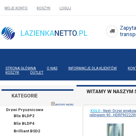
MOJE KONTO
KOSZYK
LOGUJ
Zapyta
tran
STRONA GŁÓWNA
O NAS
INFORMACJE DLA KLIENTÓW
KON
KOSZYK
OUTLET
WITAMY W NASZYM S
KATEGORIE
poziom wyżej
Drzwi Prysznicowe
KOŁO
-
Next- Drzwi wnękow
relingiem 90 - HDRF90222
Blix BLDP2
Blix BLDP4
Brilliant BSD2