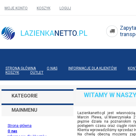
MOJE KONTO
KOSZYK
LOGUJ
Zapyta
tran
STRONA GŁÓWNA
O NAS
INFORMACJE DLA KLIENTÓW
KON
KOSZYK
OUTLET
WITAMY W NASZY
KATEGORIE
MAINMENU
Lazienkanetto.pl jest własnością
Marcin Plewa, ul.Wawrzyniaka 2
prężnie działa na poznańskim r
Strona główna
postępem czasu oraz ciągle ro
Klienta wprowadziliśmy sprzedaż I
O nas
Na chwilę obecną możemy zap