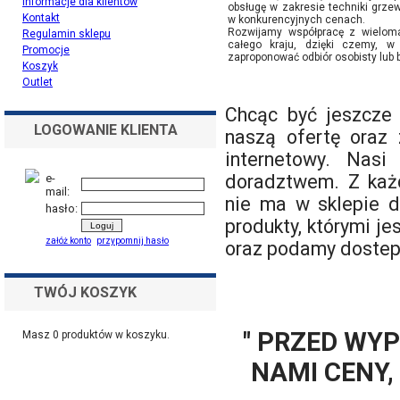
Informacje dla klientów
obsługę w zakresie techniki grzewc
Kontakt
w konkurencyjnych cenach.
Rozwijamy współpracę z wieloma
Regulamin sklepu
całego kraju, dzięki czemy, 
Promocje
zaproponować odbiór osobisty lub 
Koszyk
Outlet
Chcąc być jeszcze 
LOGOWANIE KLIENTA
naszą ofertę oraz 
internetowy. Nasi
doradztwem. Z każ
e-
mail:
nie ma w sklepie d
hasło:
produkty, którymi j
załóż konto
przypomnij hasło
oraz podamy dostep
TWÓJ KOSZYK
" PRZED WY
Masz
0
produktów w koszyku.
NAMI CENY,