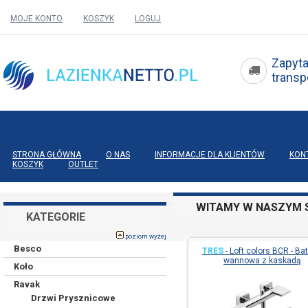
MOJE KONTO
KOSZYK
LOGUJ
Zapyta
tran
STRONA GŁÓWNA
O NAS
INFORMACJE DLA KLIENTÓW
KON
KOSZYK
OUTLET
WITAMY W NASZYM S
KATEGORIE
poziom wyżej
Besco
TRES
-
Loft colors BCR - Bat
wannowa z kaskadą
Koło
Ravak
Drzwi Prysznicowe