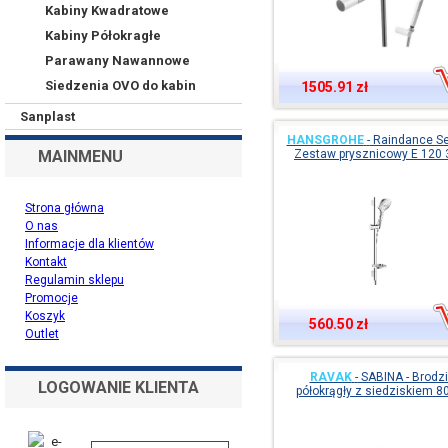
Kabiny Kwadratowe
Kabiny Półokragłe
Parawany Nawannowe
Siedzenia OVO do kabin
1505.91 zł
Sanplast
HANSGROHE
-
Raindance Sel
MAINMENU
Zestaw prysznicowy E 120 3
Strona główna
O nas
Informacje dla klientów
Kontakt
Regulamin sklepu
Promocje
Koszyk
560.50 zł
Outlet
RAVAK
-
SABINA - Brodzi
LOGOWANIE KLIENTA
półokrągły z siedziskiem 8
e-