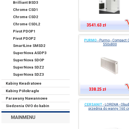
Brilliant BSD3
Chrome CSD1
Chrome CSD2
Chrome CSDL2
3541.63 zł
Pivot PDOP1
Pivot PDOP2
PURMO
-
Purmo - Compact C
550x800
SmartLine SMSD2
SuperNova ASDP3
SuperNova SDOP
SuperNova SDZ2
SuperNova SDZ3
Kabiny Kwadratowe
338.25 zł
Kabiny Półokragłe
Parawany Nawannowe
CERSANIT
-
LORENA - Obu
Siedzenia OVO do kabin
przednia do wanny 160 
MAINMENU