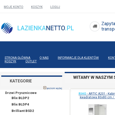
MOJE KONTO
KOSZYK
LOGUJ
Zapyta
tran
STRONA GŁÓWNA
O NAS
INFORMACJE DLA KLIENTÓW
KON
KOSZYK
OUTLET
WITAMY W NASZYM S
KATEGORIE
poziom wyżej
Drzwi Prysznicowe
RIHO
-
ARTIC A201 - Kabi
kwadratowa 80x80 cm / 
Blix BLDP2
Blix BLDP4
Brilliant BSD2