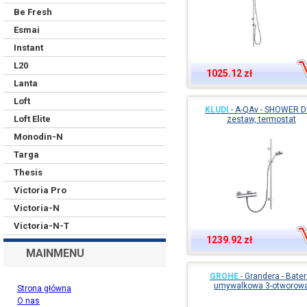
Be Fresh
Esmai
Instant
L20
1025.12 zł
Lanta
Loft
KLUDI
-
A-QAv - SHOWER 
Loft Elite
zestaw, termostat
Monodin-N
Targa
Thesis
Victoria Pro
Victoria-N
Victoria-N-T
1239.92 zł
MAINMENU
GROHE
-
Grandera - Bater
umywalkowa 3-otworow
Strona główna
O nas