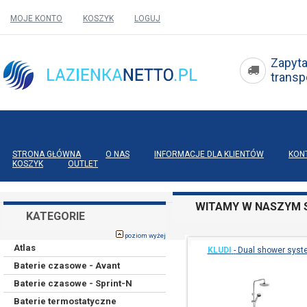
MOJE KONTO
KOSZYK
LOGUJ
Zapyta
tran
STRONA GŁÓWNA
O NAS
INFORMACJE DLA KLIENTÓW
KON
KOSZYK
OUTLET
WITAMY W NASZYM S
KATEGORIE
poziom wyżej
Atlas
KLUDI
-
Dual shower syst
Baterie czasowe - Avant
Baterie czasowe - Sprint-N
Baterie termostatyczne