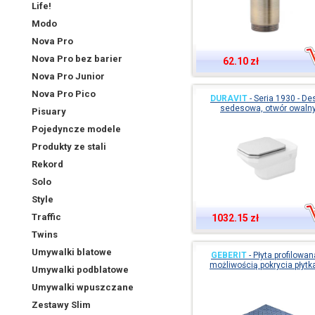
Life!
Modo
Nova Pro
Nova Pro bez barier
62.10 zł
Nova Pro Junior
Nova Pro Pico
DURAVIT
-
Seria 1930 - De
sedesowa, otwór owaln
Pisuary
Pojedyncze modele
Produkty ze stali
Rekord
Solo
Style
Traffic
1032.15 zł
Twins
Umywalki blatowe
GEBERIT
-
Płyta profilowan
możliwością pokrycia płytk
Umywalki podblatowe
Umywalki wpuszczane
Zestawy Slim