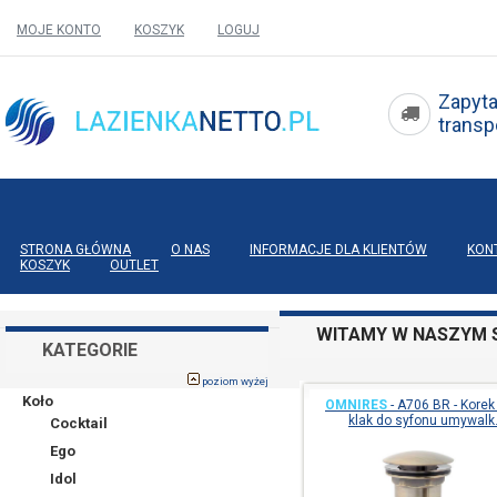
MOJE KONTO
KOSZYK
LOGUJ
Zapyta
tran
STRONA GŁÓWNA
O NAS
INFORMACJE DLA KLIENTÓW
KON
KOSZYK
OUTLET
WITAMY W NASZYM S
KATEGORIE
poziom wyżej
Koło
OMNIRES
-
A706 BR - Korek 
klak do syfonu umywalk
Cocktail
Ego
Idol