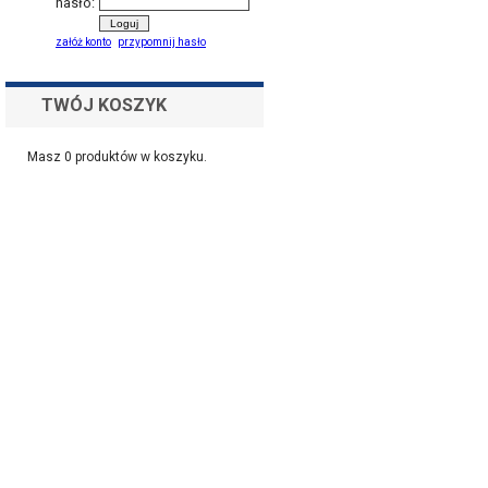
hasło:
załóż konto
przypomnij hasło
TWÓJ KOSZYK
Masz
0
produktów w koszyku.