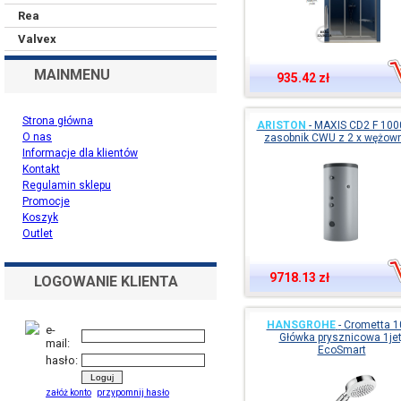
Rea
Valvex
MAINMENU
935.42 zł
Strona główna
ARISTON
-
MAXIS CD2 F 1000
O nas
zasobnik CWU z 2 x wężow
Informacje dla klientów
Kontakt
Regulamin sklepu
Promocje
Koszyk
Outlet
9718.13 zł
LOGOWANIE KLIENTA
HANSGROHE
-
Crometta 10
e-
Główka prysznicowa 1jet
mail:
EcoSmart
hasło:
załóż konto
przypomnij hasło