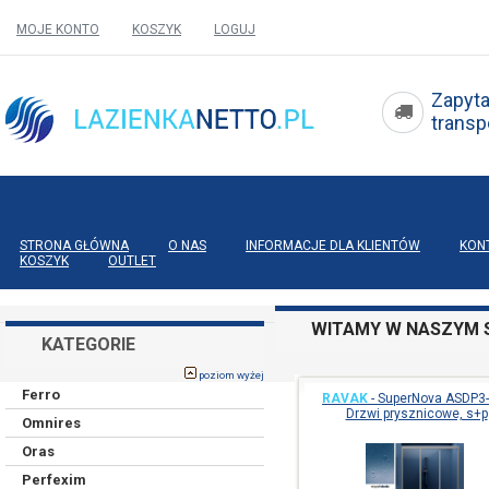
MOJE KONTO
KOSZYK
LOGUJ
Zapyta
tran
STRONA GŁÓWNA
O NAS
INFORMACJE DLA KLIENTÓW
KON
KOSZYK
OUTLET
WITAMY W NASZYM S
KATEGORIE
poziom wyżej
Ferro
RAVAK
-
SuperNova ASDP3-
Drzwi prysznicowe, s+p
Omnires
Oras
Perfexim