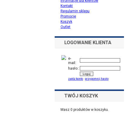
Informacje dla klientów
Kontakt
Regulamin sklepu
Promocje
Koszyk
Outlet
LOGOWANIE KLIENTA
e-
mail:
hasło:
załóż konto
przypomnij hasło
TWÓJ KOSZYK
Masz
0
produktów w koszyku.