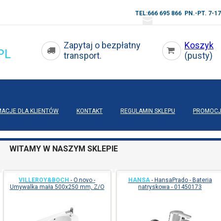
TEL:666 695 866 PN.-PT. 7-17
Zapytaj o bezpłatny
Koszyk
transport.
(pusty)
MACJE DLA KLIENTÓW
KONTAKT
REGULAMIN SKLEPU
PROMOCJ
WITAMY W NASZYM SKLEPIE
VILLEROY&BOCH
-
O.novo -
HANSA
-
HansaPrado - Bateria
Umywalka mała 500x250 mm, Z/O
natryskowa - 01450173