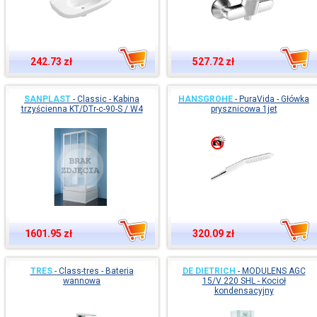
242.73 zł
527.72 zł
SANPLAST
-
Classic - Kabina
HANSGROHE
-
PuraVida - Główka
trzyścienna KT/DTr-c-90-S / W4
prysznicowa 1jet
1601.95 zł
320.09 zł
TRES
-
Class-tres - Bateria
DE DIETRICH
-
MODULENS AGC
wannowa
15/V 220 SHL - Kocioł
kondensacyjny