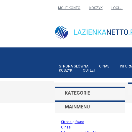
MOJE KONTO
KOSZYK
LOGUJ
STRONA GŁÓWNA
O NAS
INFOR
KOSZYK
OUTLET
KATEGORIE
MAINMENU
Strona główna
O nas