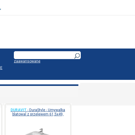
,
zaawansowane
E
DURAVIT
-
DuraStyle - Umywalka
blatowal z przelewem 61,5x49,