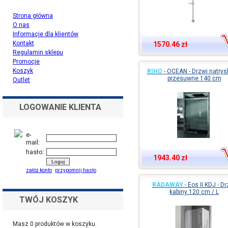
Strona główna
O nas
Informacje dla klientów
Kontakt
1570.46 zł
Regulamin sklepu
Promocje
Koszyk
RIHO
-
OCEAN - Drzwi natry
przesuwne 140 cm
Outlet
LOGOWANIE KLIENTA
e-
mail:
hasło:
1943.40 zł
załóż konto
przypomnij hasło
RADAWAY
-
Eos II KDJ - Dr
kabiny 120 cm / L
TWÓJ KOSZYK
Masz
0
produktów w koszyku.