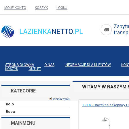
MOJE KONTO
KOSZYK
LOGUJ
Zapyta
tran
STRONA GŁÓWNA
O NAS
INFORMACJE DLA KLIENTÓW
KON
KOSZYK
OUTLET
WITAMY W NASZYM S
KATEGORIE
poziom wyżej
Koło
TRES
-
Drążek teleskopowy C
Roca
MAINMENU