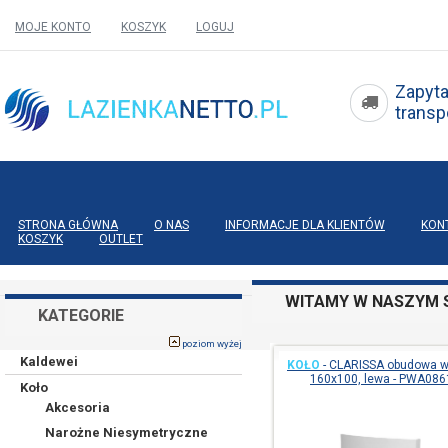
MOJE KONTO
KOSZYK
LOGUJ
Zapyta
tran
STRONA GŁÓWNA
O NAS
INFORMACJE DLA KLIENTÓW
KON
KOSZYK
OUTLET
WITAMY W NASZYM S
KATEGORIE
poziom wyżej
Kaldewei
KOŁO
-
CLARISSA obudowa 
160x100, lewa - PWA086
Koło
Akcesoria
Narożne Niesymetryczne