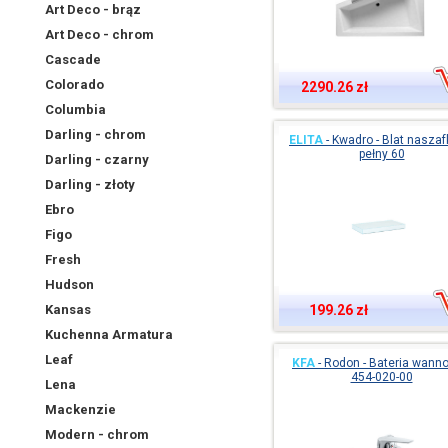
Art Deco - brąz
Art Deco - chrom
Cascade
Colorado
2290.26 zł
Columbia
Darling - chrom
ELITA
-
Kwadro - Blat nasza
pełny 60
Darling - czarny
Darling - złoty
Ebro
Figo
Fresh
Hudson
Kansas
199.26 zł
Kuchenna Armatura
Leaf
KFA
-
Rodon - Bateria wanno
454-020-00
Lena
Mackenzie
Modern - chrom