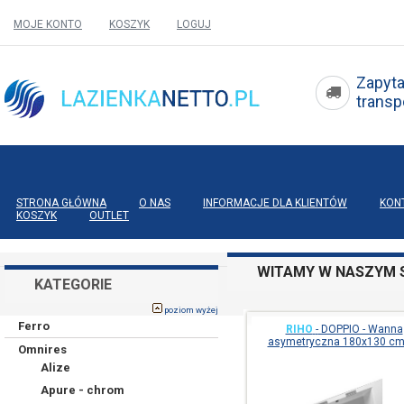
MOJE KONTO
KOSZYK
LOGUJ
Zapyta
tran
STRONA GŁÓWNA
O NAS
INFORMACJE DLA KLIENTÓW
KON
KOSZYK
OUTLET
WITAMY W NASZYM S
KATEGORIE
poziom wyżej
Ferro
RIHO
-
DOPPIO - Wanna
asymetryczna 180x130 cm 
Omnires
Alize
Apure - chrom