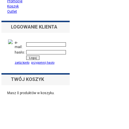
Promocje
Koszyk
Outlet
LOGOWANIE KLIENTA
e-
mail:
hasło:
załóż konto
przypomnij hasło
TWÓJ KOSZYK
Masz
0
produktów w koszyku.