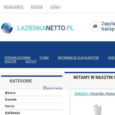
MOJE KONTO
KOSZYK
LOGUJ
Zapyta
tran
STRONA GŁÓWNA
O NAS
INFORMACJE DLA KLIENTÓW
KON
KOSZYK
OUTLET
WITAMY W NASZYM S
KATEGORIE
poziom wyżej
Besco
DURAVIT
-
PuraVida - Postu
Deante
Ferro
Kaldawei