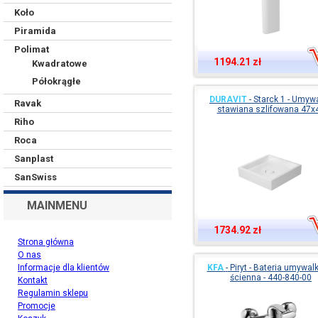
Koło
Piramida
Polimat
1194.21 zł
Kwadratowe
Półokrągłe
DURAVIT
-
Starck 1 - Umyw
Ravak
stawiana szlifowana 47x
Riho
Roca
Sanplast
SanSwiss
MAINMENU
1734.92 zł
Strona główna
O nas
Informacje dla klientów
KFA
-
Piryt - Bateria umywa
ścienna - 440-840-00
Kontakt
Regulamin sklepu
Promocje